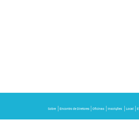
Sobre
Encontro de Diretores
Oficinas
Inscrições
Local
E